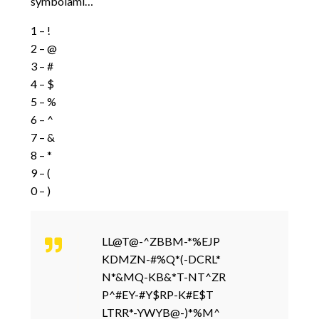
symbolami…
1 – !
2 – @
3 – #
4 – $
5 – %
6 – ^
7 – &
8 – *
9 – (
0 – )
LL@T@-^ZBBM-*%EJP
KDMZN-#%Q*(-DCRL*
N*&MQ-KB&*T-NT^ZR
P^#EY-#Y$RP-K#E$T
LTRR*-YWYB@-)*%M^