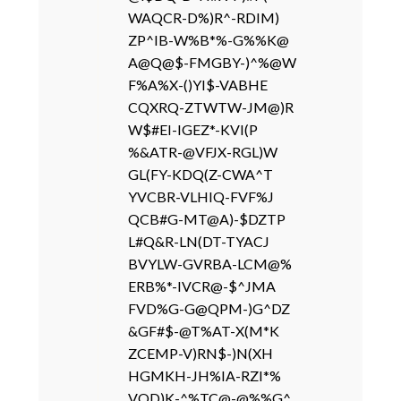
WAQCR-D%)R^-RDIM)
ZP^IB-W%B*%-G%%K@
A@Q@$-FMGBY-)^%@W
F%A%X-()YI$-VABHE
CQXRQ-ZTWTW-JM@)R
W$#EI-IGEZ*-KVI(P
%&ATR-@VFJX-RGL)W
GL(FY-KDQ(Z-CWA^T
YVCBR-VLHIQ-FVF%J
QCB#G-MT@A)-$DZTP
L#Q&R-LN(DT-TYACJ
BVYLW-GVRBA-LCM@%
ERB%*-IVCR@-$^JMA
FVD%G-G@QPM-)G^DZ
&GF#$-@T%AT-X(M*K
ZCEMP-V)RN$-)N(XH
HGMKH-JH%IA-RZI*%
VQD)K-^%TC@-@%%G^