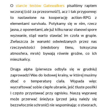
O
starcie testów Gatewalkers
pisaliśmy raptem
wczoraj (cóż za przezorność!), acz i tak przypomnę:
to nastawione na kooperację action-RPG z
elementami survivalu. Potykamy się w nim, rzecz
jasna, z oponentami, ale już kilku naraz stanowi spore
wyzwanie, stąd warto stawiać im czoła w grupie.
Zwłaszcza że warunki odwiedzanych przez nas
rzeczywistości (niedobory tlenu, toksyczna
atmosfera, mrok) bywają równie groźne, co ich
mieszkańcy.
Druga alpha (pierwsza odbyła się w grudniu)
zaprowadzi Was do lodowej krainy, w której musimy
dbać o temperaturę ciała. Wypada więc
wycraftować sobie ciepłe ubranie, jeść tłuste posiłki
i często przystawać przy ognisku. Naszą wyprawę
może przerwać śnieżyca (przed jaką należy się
bezzwłocznie schronić) nie wspominając o stworach,