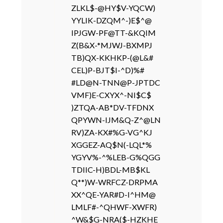
ZLKL$-@HY$V-YQCW)
YYLIK-DZQM^-)E$^@
IPJGW-PF@TT-&KQIM
Z(B&X-*MJWJ-BXMPJ
TB)QX-KKHKP-(@L&#
CEL)P-BJT$I-^D)%#
#LD@N-TNN@P-JPTDC
VMF)E-CXYX^-NI$C$
)ZTQA-AB*DV-TFDNX
QPYWN-IJM&Q-Z^@LN
RV)ZA-KX#%G-VG^KJ
XGGEZ-AQ$N(-LQL*%
YGYV%-^%LEB-G%QGG
TDIIC-H)BDL-MB$KL
Q**)W-WRFCZ-DRPMA
XX^QE-YAR#D-I^HM@
LMLF#-^QHWF-XWFR)
^W&$G-NRA($-HZKHE