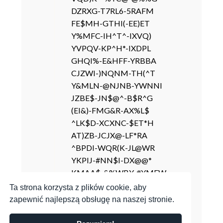
DZRXG-T7RL6-5RAFM
FE$MH-GTHI(-EE)ET
Y%MFC-IH^T^-IXVQ)
YVPQV-KP^H*-IXDPL
GHQI%-E&HFF-YRBBA
CJZWI-)NQNM-TH(^T
Y&MLN-@NJNB-YWNNI
JZBE$-JN$@^-B$R^G
(EI&)-FMG&R-AX%L$
^LK$D-XCXNC-$ET*H
AT)ZB-JCJX@-LF*RA
^BPDI-WQR(K-JL@WR
YKPIJ-#NN$I-DX@@*
KMAA$-&%WBY-#YMFW
Q%)%E-GRBWB-#)ZGX
Ta strona korzysta z plików cookie, aby
VYCJ@-@CV^N-%LGNG
zapewnić najlepszą obsługę na naszej stronie.
XFVZE-MV*HK-%WN%C
REQVD-@&EYC-#GYLF