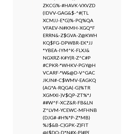
ZKCG%-#HAVK-VXVZD
(IDVV-GAG&$-^#(TL
XCMJJ-E*G)%-PQ%QA
VFAEV-N#KMH-XGQ*F
ERRN&-Z$GVA-Z@KWH
KQ$FG-DPWBR-EK*JJ
*YBEA-IYM^K-FLXJ&
NGXRZ-K#Y(R-Z^C#P
#CPKR-*WHKV-PGY@H
VCARF-*W&@D-V^GAC
JKJN#-C$WMV-EAGKQ
(AG*A-RQGA(-G)%TR
XGMXI-)V$QP-ZT%*J
##W^F-XCZ&R-FB&LN
Z^LVM-YCEWC-MFHNB
(DJG#-#H%*P-Z*MB)
%J$&B-C)GPK-Z)FIT
@I$DQ-D*N#X-P)#P(