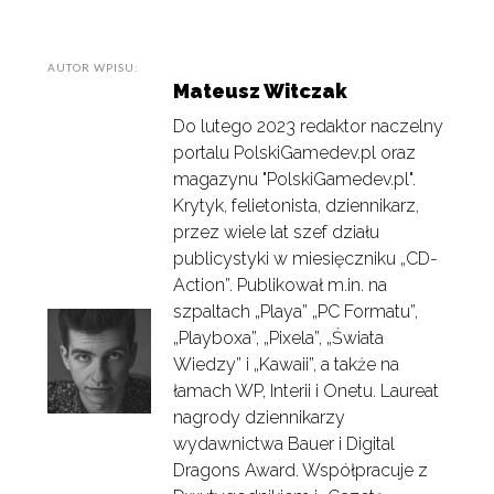
AUTOR WPISU:
Mateusz Witczak
Do lutego 2023 redaktor naczelny
portalu PolskiGamedev.pl oraz
magazynu "PolskiGamedev.pl".
Krytyk, felietonista, dziennikarz,
przez wiele lat szef działu
publicystyki w miesięczniku „CD-
Action”. Publikował m.in. na
szpaltach „Playa” „PC Formatu”,
„Playboxa”, „Pixela”, „Świata
Wiedzy” i „Kawaii”, a także na
łamach WP, Interii i Onetu. Laureat
nagrody dziennikarzy
wydawnictwa Bauer i Digital
Dragons Award. Współpracuje z