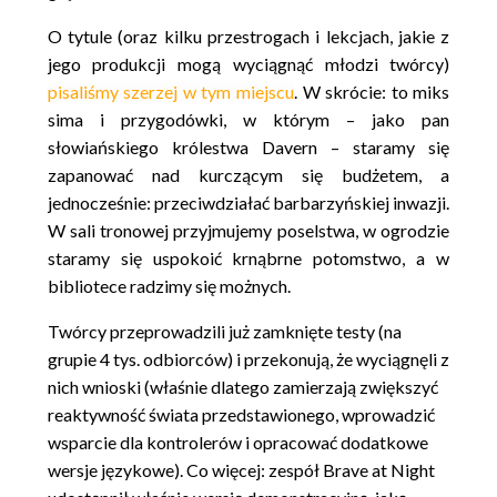
O tytule (oraz kilku przestrogach i lekcjach, jakie z
jego produkcji mogą wyciągnąć młodzi twórcy)
pisaliśmy szerzej w tym miejscu
. W skrócie: to miks
sima i przygodówki, w którym – jako pan
słowiańskiego królestwa Davern – staramy się
zapanować nad kurczącym się budżetem, a
jednocześnie: przeciwdziałać barbarzyńskiej inwazji.
W sali tronowej przyjmujemy poselstwa, w ogrodzie
staramy się uspokoić krnąbrne potomstwo, a w
bibliotece radzimy się możnych.
Twórcy przeprowadzili już zamknięte testy (na
grupie 4 tys. odbiorców) i przekonują, że wyciągnęli z
nich wnioski (właśnie dlatego zamierzają zwiększyć
reaktywność świata przedstawionego, wprowadzić
wsparcie dla kontrolerów i opracować dodatkowe
wersje językowe). Co więcej: zespół Brave at Night