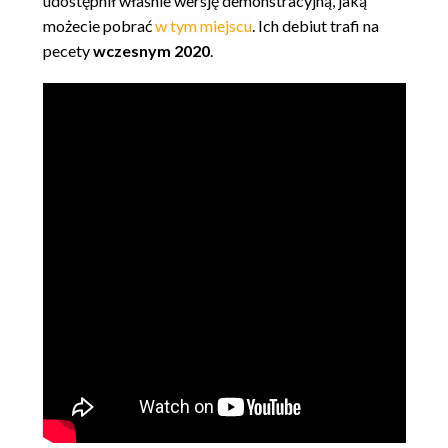
udostępnił właśnie wersję demonstracyjną, jaką
możecie pobrać
w tym miejscu
. Ich debiut trafi na
pecety
wczesnym 2020
.