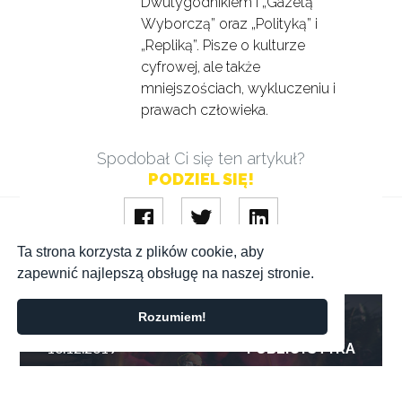
Dwutygodnikiem i „Gazetą
Wyborczą” oraz „Polityką” i
„Repliką”. Pisze o kulturze
cyfrowej, ale także
mniejszościach, wykluczeniu i
prawach człowieka.
Spodobał Ci się ten artykuł?
PODZIEL SIĘ!
Ta strona korzysta z plików cookie, aby
zapewnić najlepszą obsługę na naszej stronie.
Jezus i bezdomni kontra Zbigniew Herbert
POPRZEDNI WPIS
Rozumiem!
10.12.2019
PUBLICYSTYKA
Jezus i bezdomni kontra Zbigniew