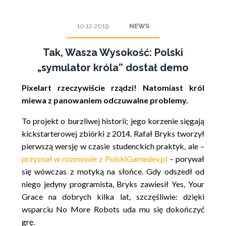
10.12.2019
NEWS
Tak, Wasza Wysokość: Polski
„symulator króla” dostał demo
Pixelart rzeczywiście rządzi! Natomiast król
miewa z panowaniem odczuwalne problemy.
To projekt o burzliwej historii; jego korzenie sięgają
kickstarterowej zbiórki z 2014. Rafał Bryks tworzył
pierwszą wersję w czasie studenckich praktyk, ale –
przyznał w rozmowie z PolskiGamedev.pl
– porywał
się wówczas z motyką na słońce. Gdy odszedł od
niego jedyny programista, Bryks zawiesił Yes, Your
Grace na dobrych kilka lat, szczęśliwie: dzięki
wsparciu No More Robots uda mu się dokończyć
grę.