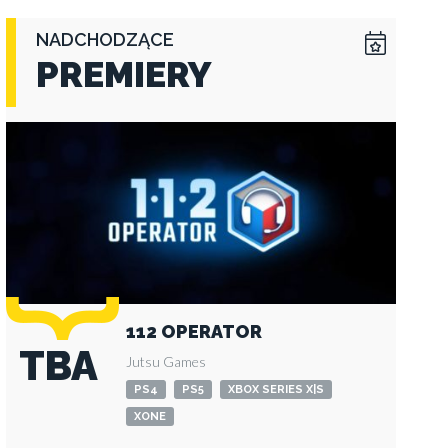
NADCHODZĄCE
PREMIERY
112 OPERATOR
TBA
Jutsu Games
PS4
PS5
XBOX SERIES X|S
XONE