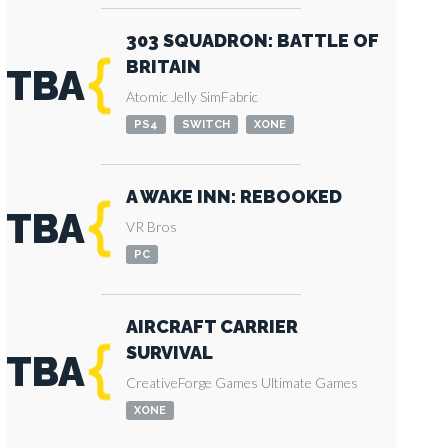
303 SQUADRON: BATTLE OF
BRITAIN
TBA
Atomic Jelly
SimFabric
PS4
SWITCH
XONE
A WAKE INN: REBOOKED
TBA
VR Bros
PC
AIRCRAFT CARRIER
SURVIVAL
TBA
CreativeForge Games
Ultimate Games
XONE