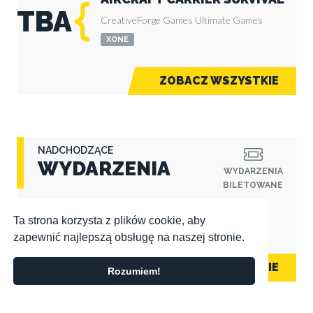
TBA
CreativeForge Games
Ultimate Games
XONE
ZOBACZ WSZYSTKIE
NADCHODZĄCE
WYDARZENIA
WYDARZENIA
BILETOWANE
Obecnie brak nadchodzacych wydarzeń. Uzupełnij kalendarz!
Ta strona korzysta z plików cookie, aby
zapewnić najlepszą obsługę na naszej stronie.
ZOBACZ WSZYSTKIE
Rozumiem!