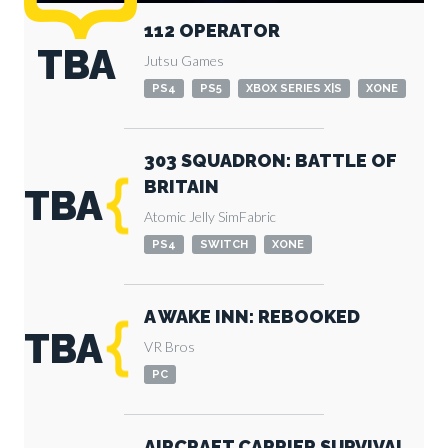
112 OPERATOR
TBA
Jutsu Games
PS4
PS5
XBOX SERIES X|S
XONE
303 SQUADRON: BATTLE OF
BRITAIN
TBA
Atomic Jelly
SimFabric
PS4
SWITCH
XONE
A WAKE INN: REBOOKED
TBA
VR Bros
PC
AIRCRAFT CARRIER SURVIVAL