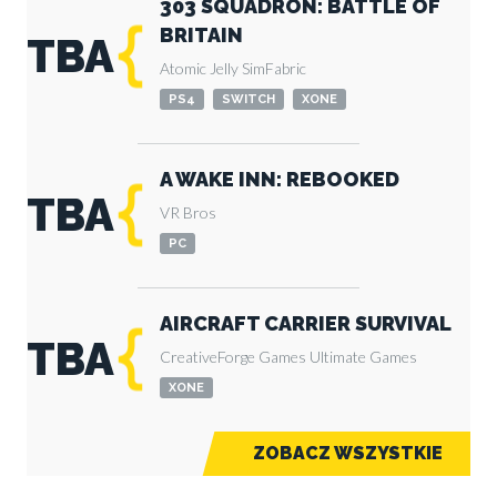
303 SQUADRON: BATTLE OF
BRITAIN
TBA
Atomic Jelly
SimFabric
PS4
SWITCH
XONE
A WAKE INN: REBOOKED
TBA
VR Bros
PC
AIRCRAFT CARRIER SURVIVAL
TBA
CreativeForge Games
Ultimate Games
XONE
ZOBACZ WSZYSTKIE