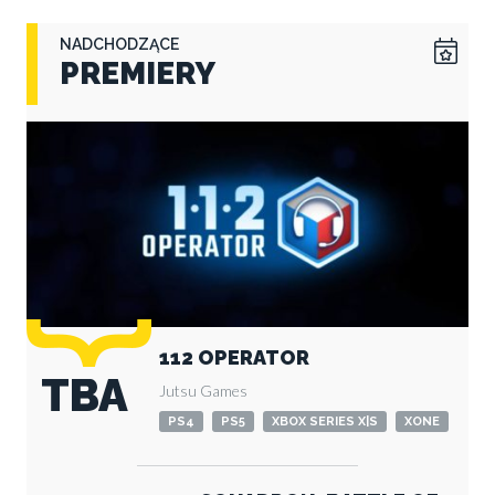
NADCHODZĄCE
PREMIERY
112 OPERATOR
TBA
Jutsu Games
PS4
PS5
XBOX SERIES X|S
XONE