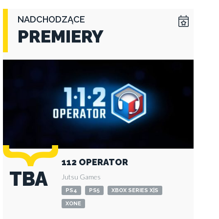
NADCHODZĄCE
PREMIERY
112 OPERATOR
TBA
Jutsu Games
PS4
PS5
XBOX SERIES X|S
XONE