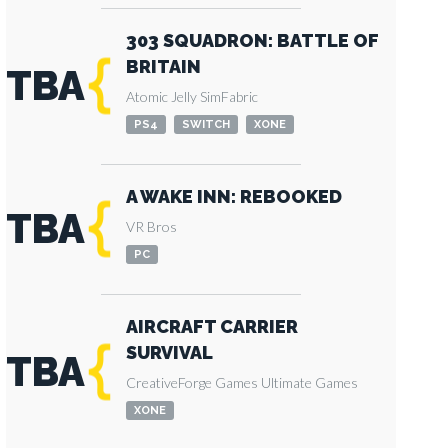
303 SQUADRON: BATTLE OF
BRITAIN
TBA
Atomic Jelly
SimFabric
PS4
SWITCH
XONE
A WAKE INN: REBOOKED
TBA
VR Bros
PC
AIRCRAFT CARRIER
SURVIVAL
TBA
CreativeForge Games
Ultimate Games
XONE