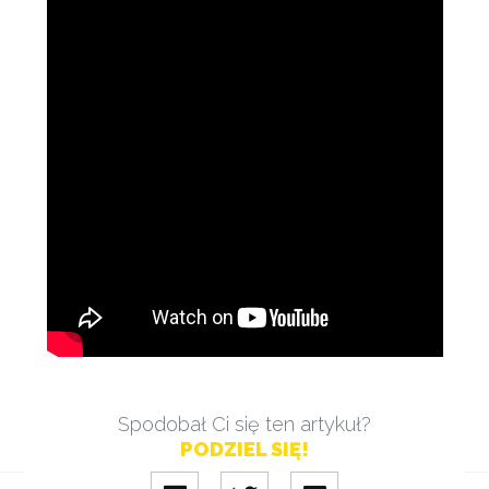
Spodobał Ci się ten artykuł?
PODZIEL SIĘ!