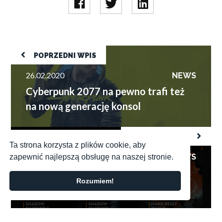
Cyberpunk 2077 na pewno trafi też na nową generację
POPRZEDNI WPIS
konsol
26.02.2020
NEWS
Cyberpunk 2077 na pewno trafi też
na nową generację konsol
Flying Wild Hog pracuje nad trzema grami. Dwie
NASTĘPNY WPIS
zapowiedzą w tym roku
Ta strona korzysta z plików cookie, aby
26.02.2020
NEWS
zapewnić najlepszą obsługę na naszej stronie.
Flying Wild Hog pracuje nad trzema
Rozumiem!
grami. Dwie zapowiedzą w tym roku