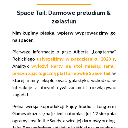
Space Tail: Darmowe preludium &
zwiastun
Nim kupimy pieska, wpierw wyprowadzimy go
na spacer.
Pierwsze informacje o grze Alberta „Longterma”
Rokickiego
usłyszeliśmy w październiku 2020 r
.
Analityk
wyłożył karty na stół miesiąc temu,
prezentując logiczną platformówkę Space Tail
, w
której mamy eksplorować galaktyki, wchodzić w
interakcje z obcymi cywilizacjami i rozwiązywać
zagadki.
Pełna wersja koprodukcji Enjoy Studio i Longterm
Games ukaże się na jesieni, natomiast już
12 sierpnia
ogramy Lost in the Sands, a więc jej darmowy prolog.
Jako Bea weźmiemy udział w krótkiej przygodzie na