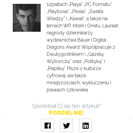
szpaltach „Playa” „PC Formatu”,
„Playboxa”, „Pixela”, „Świata
Wiedzy” i „Kawaii”, a także na
łamach WP, Interii i Onetu. Laureat
nagrody dziennikarzy
wydawnictwa Bauer i Digital
Dragons Award. Współpracuje z
Dwutygodnikiem i „Gazetą
Wyborczą” oraz „Polityką” i
„Repliką”. Pisze o kulturze
cyfrowej, ale także
mniejszościach, wykluczeniu i
prawach człowieka.
Spodobał Ci się ten artykuł?
PODZIEL SIĘ!