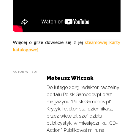
Więcej o grze dowiecie się z jej
steamowej karty
katalogowej
.
AUTOR WPISU:
Mateusz Witczak
Do lutego 2023 redaktor naczelny
portalu PolskiGamedev.pl oraz
magazynu "PolskiGamedev.pl".
Krytyk, felietonista, dziennikarz,
przez wiele lat szef działu
publicystyki w miesięczniku „CD-
Action”. Publikował m.in. na