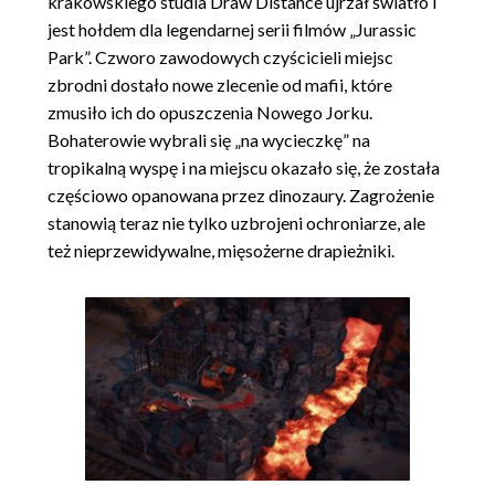
krakowskiego studia Draw Distance ujrzał światło i
jest hołdem dla legendarnej serii filmów „Jurassic
Park”. Czworo zawodowych czyścicieli miejsc
zbrodni dostało nowe zlecenie od mafii, które
zmusiło ich do opuszczenia Nowego Jorku.
Bohaterowie wybrali się „na wycieczkę” na
tropikalną wyspę i na miejscu okazało się, że została
częściowo opanowana przez dinozaury. Zagrożenie
stanowią teraz nie tylko uzbrojeni ochroniarze, ale
też nieprzewidywalne, mięsożerne drapieżniki.