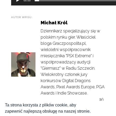
00:00
AUTOR WPISU:
Michał Król
Dziennikarz specjalizujący się w
polskim rynku gier. Właściciel
bloga Graczpospolita.pl,
wieloletni współpracownik
miesięcznika "PSX Extreme" i
współprowadzący audycji
"Giermasz" w Radiu Szczecin.
Wielokrotny członek jury
konkursów Digital Dragons
Awards, Pixel Awards Europe, PGA
Awards i Indie Showcase.
Kolekcjoner pudełkowych wydań
Ta strona korzysta z plików cookie, aby
rodzimych produkcji.
zapewnić najlepszą obsługę na naszej stronie.