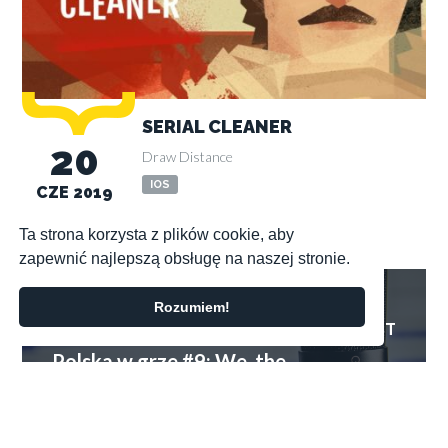
SERIAL CLEANER
20
Draw Distance
IOS
CZE 2019
Ta strona korzysta z plików cookie, aby
zapewnić najlepszą obsługę na naszej stronie.
Polska w grze #9: We, the Community
POPRZEDNI WPIS
Rozumiem!
22.11.2019
PODCAST
Polska w grze #9: We, the
Community
Nonograms Prophecy: Zeus z Polski debiutuje na Switchu