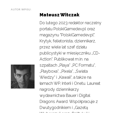
AUTOR WPISU:
Mateusz Witczak
Do lutego 2023 redaktor naczelny
portalu PolskiGamedev.pl oraz
magazynu "PolskiGamedev.pl".
Krytyk, felietonista, dziennikarz,
przez wiele lat szef działu
publicystyki w miesięczniku „CD-
Action”. Publikował m.in. na
szpaltach „Playa” „PC Formatu”,
„Playboxa”, „Pixela”, „Świata
Wiedzy” i „Kawaii”, a także na
łamach WP, Interii i Onetu. Laureat
nagrody dziennikarzy
wydawnictwa Bauer i Digital
Dragons Award. Współpracuje z
Dwutygodnikiem i „Gazetą