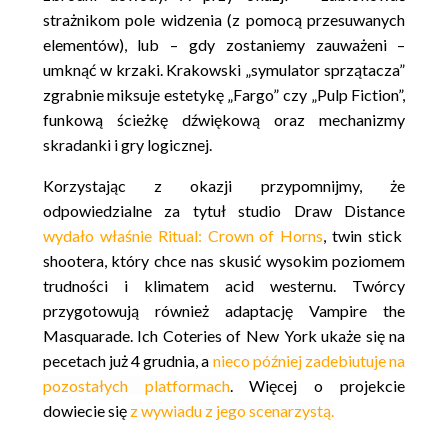
strażnikom pole widzenia (z pomocą przesuwanych
elementów), lub – gdy zostaniemy zauważeni –
umknąć w krzaki. Krakowski „symulator sprzątacza”
zgrabnie miksuje estetykę „Fargo” czy „Pulp Fiction”,
funkową ścieżkę dźwiękową oraz mechanizmy
skradanki i gry logicznej.
Korzystając z okazji przypomnijmy, że
odpowiedzialne za tytuł studio Draw Distance
wydało właśnie Ritual: Crown of Horns
, twin stick
shootera, który chce nas skusić wysokim poziomem
trudności i klimatem acid westernu. Twórcy
przygotowują również adaptację Vampire the
Masquarade. Ich Coteries of New York ukaże się na
pecetach już 4 grudnia, a
nieco później zadebiutuje na
pozostałych platformach
. Więcej o projekcie
dowiecie się
z wywiadu z jego scenarzystą.