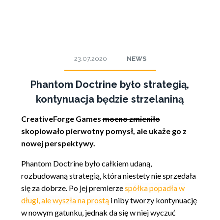
23.07.2020
NEWS
Phantom Doctrine było strategią,
kontynuacja będzie strzelaniną
CreativeForge Games
mocno zmieniło
skopiowało pierwotny pomysł, ale ukaże go z
nowej perspektywy.
Phantom Doctrine było całkiem udaną,
rozbudowaną strategią, która niestety nie sprzedała
się za dobrze. Po jej premierze
spółka popadła w
długi, ale wyszła na prostą
i niby tworzy kontynuację
w nowym gatunku, jednak da się w niej wyczuć