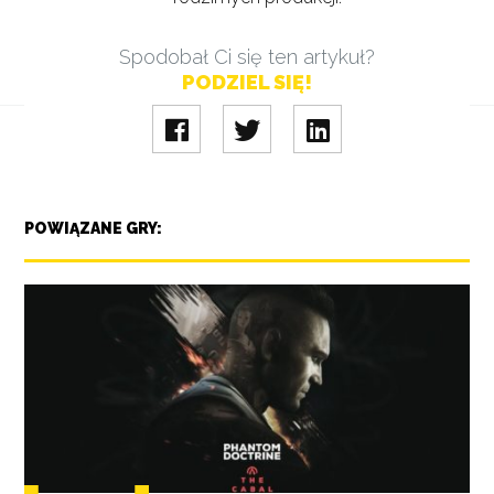
Spodobał Ci się ten artykuł?
PODZIEL SIĘ!
POWIĄZANE GRY: