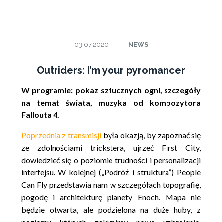
03.07.2020
NEWS
Outriders: I’m your pyromancer
W programie: pokaz sztucznych ogni, szczegóły
na temat świata, muzyka od kompozytora
Fallouta 4.
Poprzednia z transmisji
była okazją, by zapoznać się
ze zdolnościami trickstera, ujrzeć First City,
dowiedzieć się o poziomie trudności i personalizacji
interfejsu. W kolejnej („Podróż i struktura”) People
Can Fly przedstawia nam w szczegółach topografię,
pogodę i architekturę planety Enoch. Mapa nie
będzie otwarta, ale podzielona na duże huby, z
poziomu których zakupimy nowe uzbrojenie,