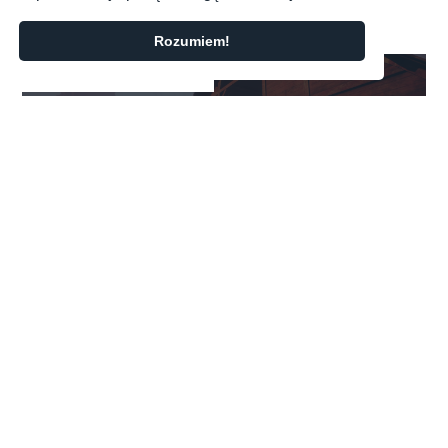
Rozumiem!
Cowboy Life Simulator: Pod Warszawą kręcą western
POPRZEDNI WPIS
03.07.2020
NEWS
Cowboy Life Simulator: Pod
Warszawą kręcą western
Polska w grze #27: Branża wychodzi z lockdownu
NASTĘPNY WPIS
03.07.2020
PODCAST
Polska w grze #27: Branża wychodzi z
lockdownu
WYDAWCA SERWISU