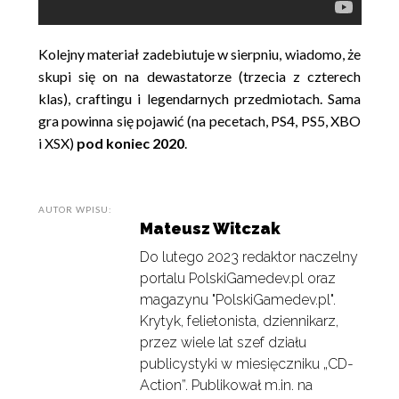
Kolejny materiał zadebiutuje w sierpniu, wiadomo, że
skupi się on na dewastatorze (trzecia z czterech
klas), craftingu i legendarnych przedmiotach. Sama
gra powinna się pojawić (na pecetach, PS4, PS5, XBO
i XSX)
pod koniec 2020
.
AUTOR WPISU:
Mateusz Witczak
Do lutego 2023 redaktor naczelny
portalu PolskiGamedev.pl oraz
magazynu "PolskiGamedev.pl".
Krytyk, felietonista, dziennikarz,
przez wiele lat szef działu
publicystyki w miesięczniku „CD-
Action”. Publikował m.in. na