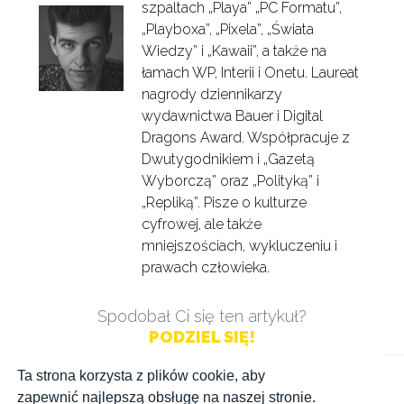
szpaltach „Playa” „PC Formatu”,
„Playboxa”, „Pixela”, „Świata
Wiedzy” i „Kawaii”, a także na
łamach WP, Interii i Onetu. Laureat
nagrody dziennikarzy
wydawnictwa Bauer i Digital
Dragons Award. Współpracuje z
Dwutygodnikiem i „Gazetą
Wyborczą” oraz „Polityką” i
„Repliką”. Pisze o kulturze
cyfrowej, ale także
mniejszościach, wykluczeniu i
prawach człowieka.
Spodobał Ci się ten artykuł?
PODZIEL SIĘ!
Ta strona korzysta z plików cookie, aby
zapewnić najlepszą obsługę na naszej stronie.