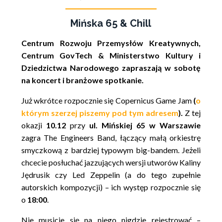
Mińska 65 & Chill
Centrum Rozwoju Przemysłów Kreatywnych
,
Centrum GovTech
&
Ministerstwo Kultury i
Dziedzictwa Narodowego
zapraszają w sobotę
na koncert i branżowe spotkanie.
Już wkrótce rozpocznie się Copernicus Game Jam
(
o
którym szerzej piszemy pod tym adresem
).
Z tej
okazji
10.12
przy
ul. Mińskiej 65 w Warszawie
zagra The Engineers Band, łączący małą orkiestrę
smyczkową z bardziej typowym big-bandem. Jeżeli
chcecie posłuchać jazzujących wersji utworów Kaliny
Jędrusik czy Led Zeppelin (a do tego zupełnie
autorskich kompozycji) – ich występ rozpocznie się
o
18:00
.
Nie musicie się na niego nigdzie rejestrować –