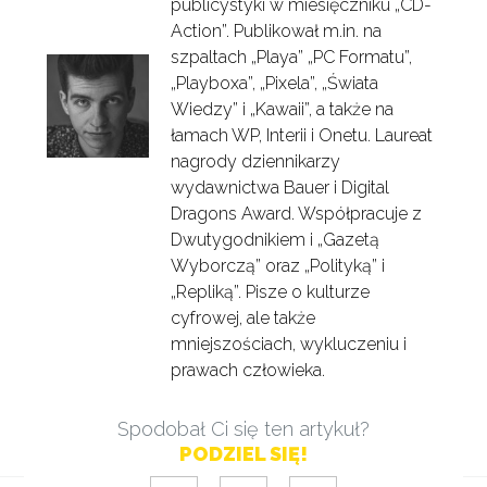
publicystyki w miesięczniku „CD-
Action”. Publikował m.in. na
szpaltach „Playa” „PC Formatu”,
„Playboxa”, „Pixela”, „Świata
Wiedzy” i „Kawaii”, a także na
łamach WP, Interii i Onetu. Laureat
nagrody dziennikarzy
wydawnictwa Bauer i Digital
Dragons Award. Współpracuje z
Dwutygodnikiem i „Gazetą
Wyborczą” oraz „Polityką” i
„Repliką”. Pisze o kulturze
cyfrowej, ale także
mniejszościach, wykluczeniu i
prawach człowieka.
Spodobał Ci się ten artykuł?
PODZIEL SIĘ!