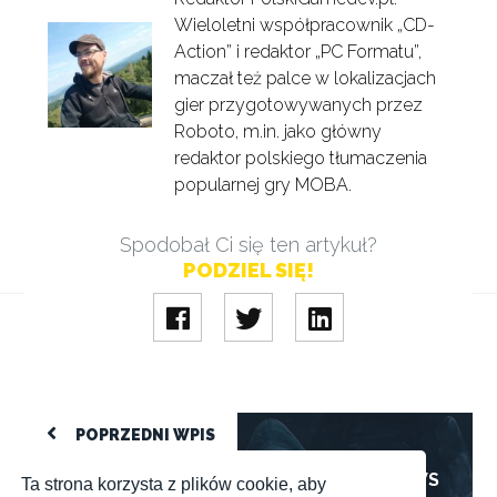
Wieloletni współpracownik „CD-
Action” i redaktor „PC Formatu”,
maczał też palce w lokalizacjach
gier przygotowywanych przez
Roboto, m.in. jako główny
redaktor polskiego tłumaczenia
popularnej gry MOBA.
Spodobał Ci się ten artykuł?
PODZIEL SIĘ!
Nemesis: Distress – Horror SF odda klimat planszówki
POPRZEDNI WPIS
10.06.2020
NEWS
Ta strona korzysta z plików cookie, aby