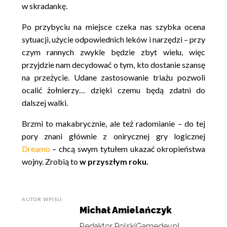
w skradankę.
Po przybyciu na miejsce czeka nas szybka ocena
sytuacji, użycie odpowiednich leków i narzędzi – przy
czym rannych zwykle będzie zbyt wielu, więc
przyjdzie nam decydować o tym, kto dostanie szansę
na przeżycie. Udane zastosowanie triażu pozwoli
ocalić żołnierzy… dzięki czemu będą zdatni do
dalszej walki.
Brzmi to makabrycznie, ale też radomianie – do tej
pory znani głównie z onirycznej gry logicznej
Dreamo
– chcą swym tytułem ukazać okropieństwa
wojny. Zrobią to
w przyszłym roku.
AUTOR WPISU:
Michał Amielańczyk
Redaktor PolskiGamedev.pl.