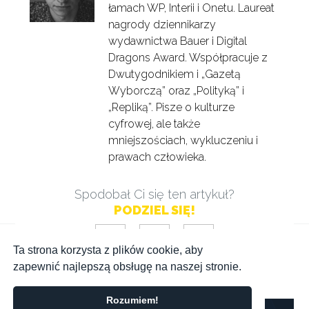
łamach WP, Interii i Onetu. Laureat
nagrody dziennikarzy
wydawnictwa Bauer i Digital
Dragons Award. Współpracuje z
Dwutygodnikiem i „Gazetą
Wyborczą” oraz „Polityką” i
„Repliką”. Pisze o kulturze
cyfrowej, ale także
mniejszościach, wykluczeniu i
prawach człowieka.
Spodobał Ci się ten artykuł?
PODZIEL SIĘ!
Ta strona korzysta z plików cookie, aby
zapewnić najlepszą obsługę na naszej stronie.
Rozumiem!
Taipei Game Show: Polacy zawalczą o Indie Game Awards