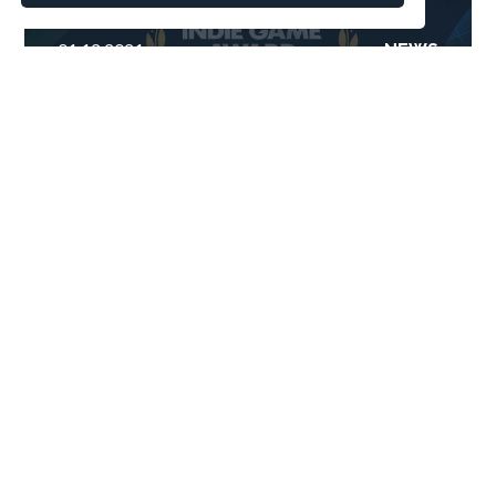
POPRZEDNI WPIS
2022
01.12.2021
NEWS
Taipei Game Show: Polacy zawalczą o
Indie Game Awards 2022
Kierunek: Chiny! – Ruszyły zapisy na konsultacje w grudniu
NASTĘPNY WPIS
01.12.2021
NEWS
Kierunek: Chiny! – Ruszyły zapisy na
konsultacje w grudniu
WYDAWCA SERWISU