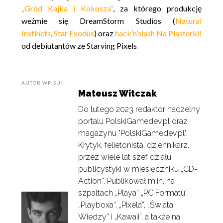
„Gród Kajka i Kokosza”
, za którego produkcję
weźmie się DreamStorm Studios (
Natural
Instincts
,
Star Exodus
) oraz
hack’n’slash Na Plasterki!
od debiutantów ze Starving Pixels
.
AUTOR WPISU:
Mateusz Witczak
Do lutego 2023 redaktor naczelny
portalu PolskiGamedev.pl oraz
magazynu "PolskiGamedev.pl".
Krytyk, felietonista, dziennikarz,
przez wiele lat szef działu
publicystyki w miesięczniku „CD-
Action”. Publikował m.in. na
szpaltach „Playa” „PC Formatu”,
„Playboxa”, „Pixela”, „Świata
Wiedzy” i „Kawaii”, a także na