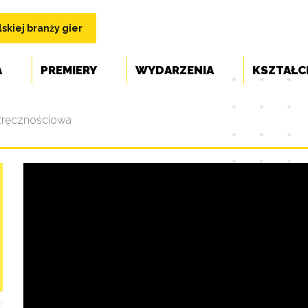
skiej branży gier
A
PREMIERY
WYDARZENIA
KSZTAŁC
zręcznościowa