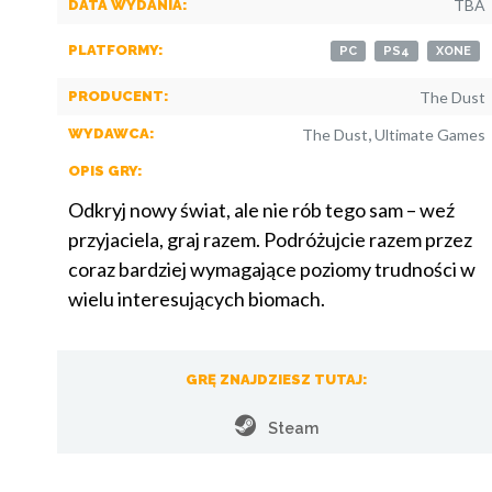
TBA
DATA WYDANIA:
PLATFORMY:
PC
PS4
XONE
PRODUCENT:
The Dust
,
WYDAWCA:
The Dust
Ultimate Games
OPIS GRY:
Odkryj nowy świat, ale nie rób tego sam – weź
przyjaciela, graj razem. Podróżujcie razem przez
coraz bardziej wymagające poziomy trudności w
wielu interesujących biomach.
GRĘ ZNAJDZIESZ TUTAJ:
Steam