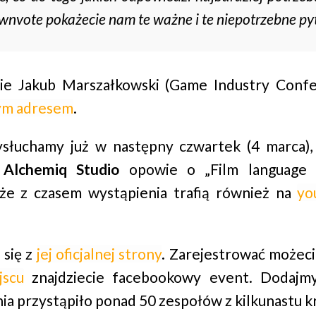
downvote pokażecie nam te ważne i te niepotrzebne py
ie Jakub Marszałkowski (Game Industry Confer
ym adresem
.
słuchamy już w następny czwartek (4 marca),
z
Alchemiq Studio
opowie o „Film language 
 że z czasem wystąpienia trafią również na
yo
 się z
jej oficjalnej strony
. Zarejestrować możeci
jscu
znajdziecie facebookowy event. Dodajmy
a przystąpiło ponad 50 zespołów z kilkunastu k