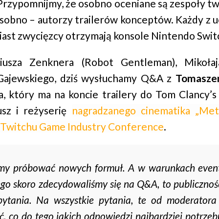
. Przypomnijmy, że osobno oceniane są zespoły tw
 osobno – autorzy trailerów konceptów. Każdy z 
miast zwycięzcy otrzymają konsole Nintendo Swit
liusza Zenknera (Robot Gentleman), Mikołaj
 Gajewskiego, dziś wysłuchamy Q&A z
Tomasze
a, który ma na koncie trailery do Tom Clancy’s
usz i reżyserię
nagradzanego cinematika „Met
 Twitchu Game Industry Conference
.
śmy próbować nowych formuł. A w warunkach even
tego skoro zdecydowaliśmy się na Q&A, to publiczn
pytania. Na wszystkie pytania, te od moderatora 
, co do tego jakich odpowiedzi najbardziej potrzeb