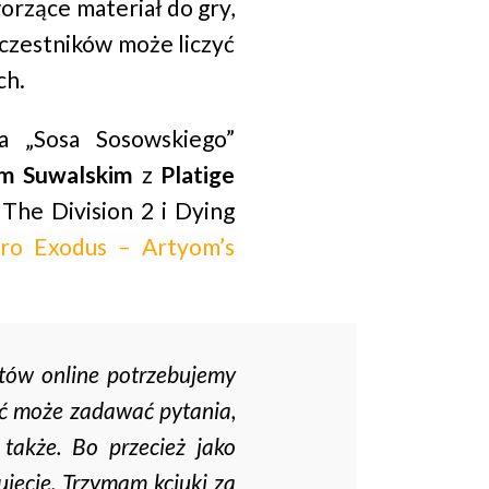
orzące materiał do gry,
uczestników może liczyć
ch.
a „Sosa Sosowskiego”
m Suwalskim
z
Platige
 The Division 2 i Dying
ro Exodus – Artyom’s
tów online potrzebujemy
ość może zadawać pytania,
także. Bo przecież jako
ujecie. Trzymam kciuki za