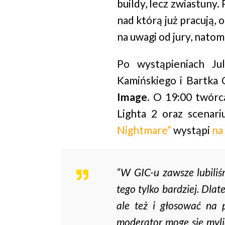
buildy, lecz zwiastuny
nad którą już pracują,
na uwagi od jury, nato
Po wystąpieniach Ju
Kamińskiego i Bartka
Image
. O 19:00 twórc
Lighta 2 oraz scenari
Nightmare”
wystąpi
na
“W GIC-u zawsze lubili
tego tylko bardziej. Dla
ale też i głosować na 
moderator mogę się mylić