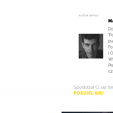
AUTOR WPISU:
M
Do
"P
pu
Fo
i 
Ws
Pi
cz
Spodobał Ci się te
PODZIEL SIĘ!