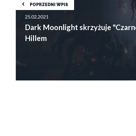
Dark Moonlight skrzyżuje "Czarne lustro" z Silent Hillem
POPRZEDNI WPIS
25.02.2021
Dark Moonlight skrzyżuje "Czarne 
Hillem