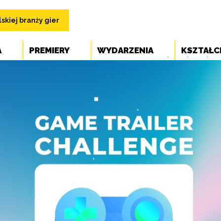
skiej branży gier
A
PREMIERY
WYDARZENIA
KSZTAŁC