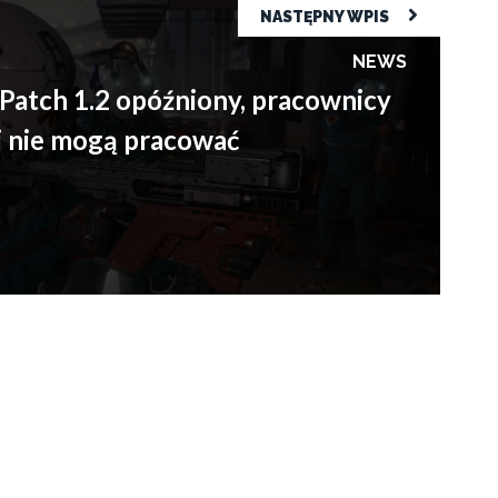
niony, pracownicy od dwóch tygodni nie mogą pracować
NASTĘPNY WPIS
NEWS
Patch 1.2 opóźniony, pracownicy
 nie mogą pracować