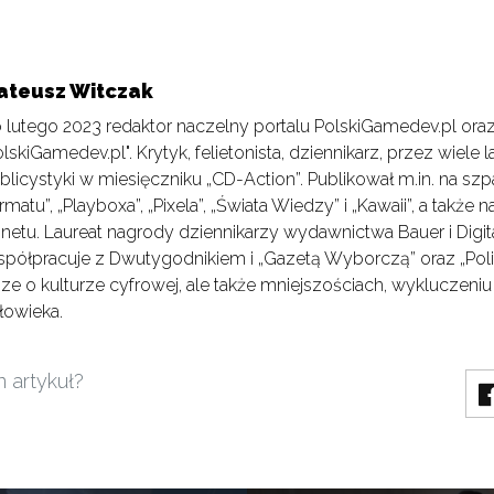
ateusz Witczak
 lutego 2023 redaktor naczelny portalu PolskiGamedev.pl or
olskiGamedev.pl". Krytyk, felietonista, dziennikarz, przez wiele l
blicystyki w miesięczniku „CD-Action”. Publikował m.in. na szp
rmatu”, „Playboxa”, „Pixela”, „Świata Wiedzy” i „Kawaii”, a także n
Onetu. Laureat nagrody dziennikarzy wydawnictwa Bauer i Digi
półpracuje z Dwutygodnikiem i „Gazetą Wyborczą” oraz „Polity
sze o kulturze cyfrowej, ale także mniejszościach, wykluczeniu
łowieka.
n artykuł?