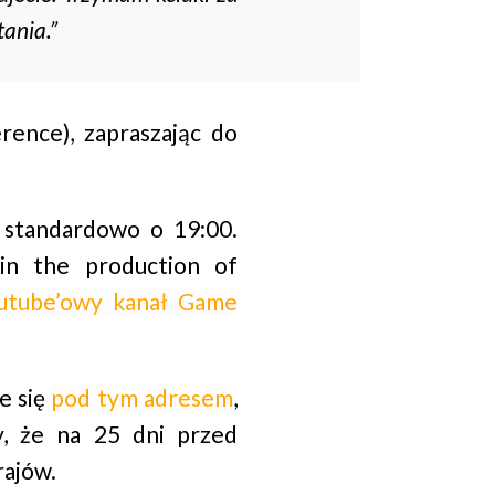
tania.”
ence), zapraszając do
 standardowo o 19:00.
in the production of
utube’owy kanał Game
e się
pod tym adresem
,
, że na 25 dni przed
rajów.