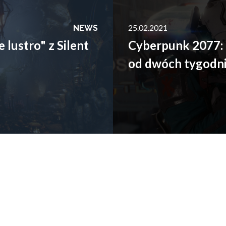
Cyberpunk 2077: Patch 1.2 opóź
25.02.2021
NEWS
lustro" z Silent
Cyberpunk 2077: 
od dwóch tygodni