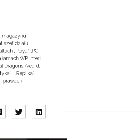
az magazynu
at szef działu
altach „Playa” „PC
a łamach WP, Interii
tal Dragons Award.
ką” i „Repliką”.
 i prawach