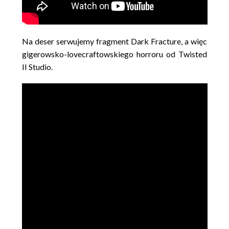
Na deser serwujemy fragment Dark Fracture, a więc
gigerowsko-lovecraftowskiego horroru od Twisted
II Studio.