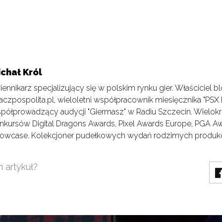
ichał Król
iennikarz specjalizujący się w polskim rynku gier. Właściciel b
aczpospolita.pl, wieloletni współpracownik miesięcznika "PSX 
półprowadzący audycji "Giermasz" w Radiu Szczecin. Wielokr
nkursów Digital Dragons Awards, Pixel Awards Europe, PGA Awa
owcase. Kolekcjoner pudełkowych wydań rodzimych produkcj
n artykuł?
Cyberpunk 2077: w sobotę pozn