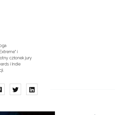
loga
Extreme" i
otny członek jury
rds i Indie
i.
amy szczegóły polskiego dubbingu