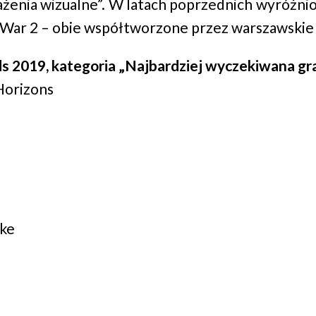
ażenia wizualne”. W latach poprzednich wyróżnio
 War 2 – obie współtworzone przez warszawskie 
s 2019, kategoria „Najbardziej wyczekiwana gra
Horizons
ake