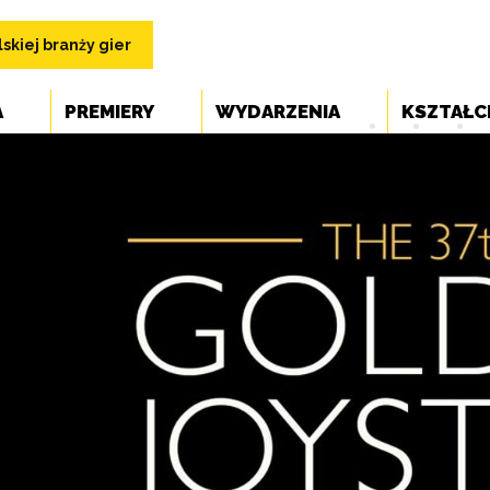
skiej branży gier
A
PREMIERY
WYDARZENIA
KSZTAŁC