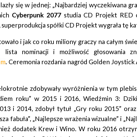
alazły się w jednej: „Najbardziej wyczekiwana g
nich
Cyberpunk 2077
studia CD Projekt RED
 superprodukcja spółki CD Projekt wygrała tę ka
owało i jak co roku miliony graczy na całym św
 lista nominacji i możliwość głosowania zn
om
. Ceremonia rozdania nagród Golden Joystick 
wielokrotnie zdobywały wyróżnienia w tym plebi
diem roku” w 2015 i 2016, Wiedźmin 3: Dziki
013 i 2014, zdobył tytuł „Gry roku 2015” ora
sza fabuła”, „Najlepsze wrażenia wizualne” i „Na
nież dodatek Krew i Wino. W roku 2016 otrzym