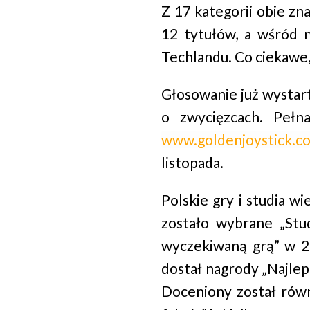
Z 17 kategorii obie zn
12 tytułów, a wśród 
Techlandu. Co ciekawe,
Głosowanie już wystart
o zwycięzcach. Pełna
www.goldenjoystick.c
listopada.
Polskie gry i studia 
zostało wybrane „Stu
wyczekiwaną grą” w 2
dostał nagrody „Najlep
Doceniony został rów