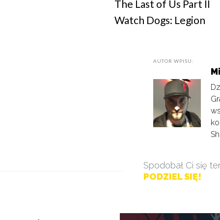
The Last of Us Part II
Watch Dogs: Legion
AUTOR WPISU:
M
Dz
Gr
ws
ko
Sh
Spodobał Ci się te
PODZIEL SIĘ!
Wiedźma z Blair już nie czaruje giełdy