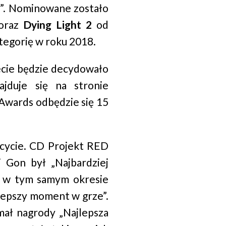
ra”. Nominowane zostało
 oraz
Dying Light 2
od
tegorię w roku 2018.
iecie będzie decydowało
ajduje się na stronie
Awards odbędzie się 15
scycie. CD Projekt RED
 Gon był „Najbardziej
z w tym samym okresie
jlepszy moment w grze”.
ał nagrody „Najlepsza