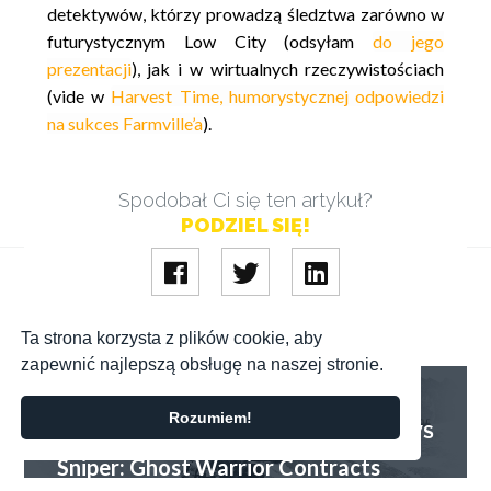
detektywów, którzy prowadzą śledztwa zarówno w
futurystycznym Low City (odsyłam
do jego
prezentacji
), jak i w wirtualnych rzeczywistościach
(vide w
Harvest Time, humorystycznej odpowiedzi
na sukces Farmville’a
).
Spodobał Ci się ten artykuł?
PODZIEL SIĘ!
Ta strona korzysta z plików cookie, aby
zapewnić najlepszą obsługę na naszej stronie.
Sniper: Ghost Warrior Contracts dostał (wreszcie!) tryb
POPRZEDNI WPIS
dla wielu graczy
Rozumiem!
05.03.2020
NEWS
Sniper: Ghost Warrior Contracts