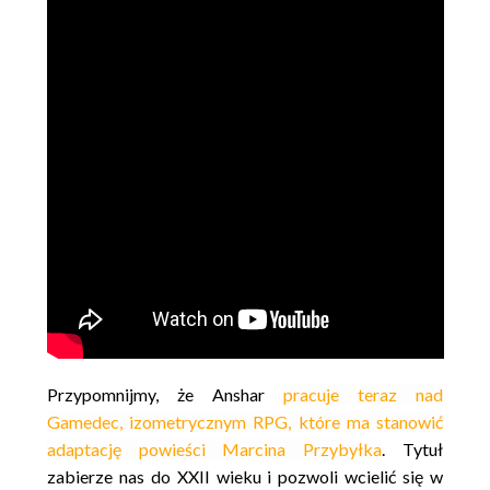
Przypomnijmy, że Anshar
pracuje teraz nad
Gamedec, izometrycznym RPG, które ma stanowić
adaptację powieści Marcina Przybyłka
. Tytuł
zabierze nas do XXII wieku i pozwoli wcielić się w